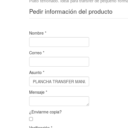
Plato teflonado. Ideal para transfer de pequeño form
Pedir información del producto
Nombre
*
Correo
*
Asunto
*
Mensaje
*
¿Enviarme copia?
Verificación
*